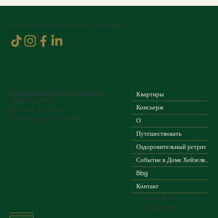
Свяжитесь с нами, чтобы узнать больше
concierge@treloyhan-manor.com
Квартиры
+44 1736 279 031
Консьерж
Поместье Трелоян
Залив Карбис, Сент-Айвс
О
Путешествовать
Оздоровительный ретрит
Событие в Доме Хейзелвуда
Blog
Контакт
Proudly
supporting